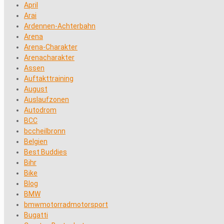
April
Arai
Ardennen-Achterbahn
Arena
Arena-Charakter
Arenacharakter
Assen
Auftakttraining
August
Auslaufzonen
Autodrom
BCC
bccheilbronn
Belgien
Best Buddies
Bihr
Bike
Blog
BMW
bmwmotorradmotorsport
Bugatti