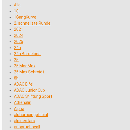
Alle
18
1GangKurve
2. schnellste Runde
2021
2024
2025
24h
24h Barcelona
25
25 MadMax
25 Max Schmidt
8h
ADAC Eifel
ADAC Junior Cup
ADAC Stiftung Sport
Adrenalin
Alpha
alpharacingofficial
alpinestars
anspruchsvoll