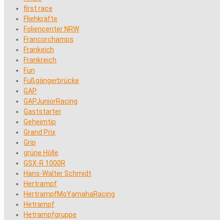
first race
Fliehkräfte
Foliencenter NRW
Francorchamps
Frankeich
Frankreich
Fun
Fußgängerbrücke
GAP
GAPJuniorRacing
Gaststarter
Geheimtip
Grand Prix
Grip
grüne Hölle
GSX-R 1000R
Hans-Walter Schmidt
Hertrampf
HertrampfMoYamahaRacing
Hetrampf
Hetrampfgruppe