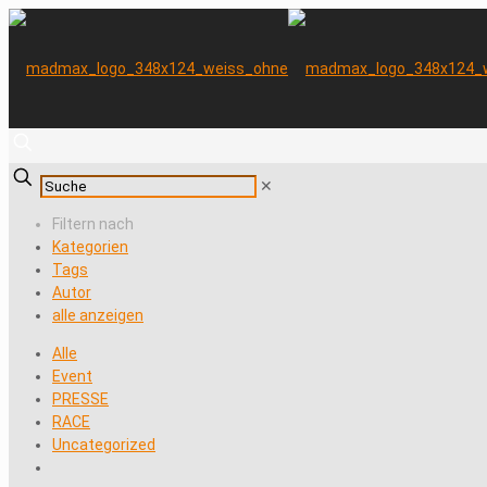
✕
Filtern nach
Kategorien
Tags
Autor
alle anzeigen
Alle
Event
PRESSE
RACE
Uncategorized