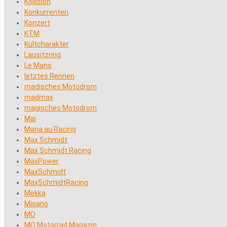
Kollision
Konkurrenten
Konzert
KTM
Kultcharakter
Lausitzring
Le Mans
letztes Rennen
madisches Motodrom
madmax
magisches Motodrom
Mai
Mana au Racing
Max Schmidt
Max Schmidt Racing
MaxPower
MaxSchmidt
MaxSchmidtRacing
Mekka
Misano
MO
MO Motorrad Magazin