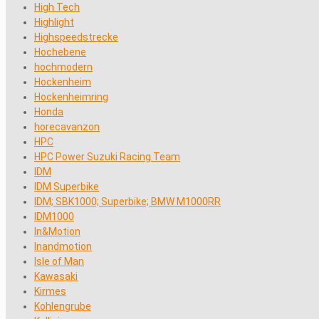
High Tech
Highlight
Highspeedstrecke
Hochebene
hochmodern
Hockenheim
Hockenheimring
Honda
horecavanzon
HPC
HPC Power Suzuki Racing Team
IDM
IDM Superbike
IDM; SBK1000; Superbike; BMW M1000RR
IDM1000
In&Motion
Inandmotion
Isle of Man
Kawasaki
Kirmes
Kohlengrube