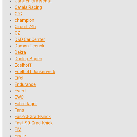
Carsten Bratschat
Catala Racing
CfG
champion
Circuit 24h
CZ
D&D Car Center
Damon Teerink
Dekra
Dunlop-Bogen
Edelhoff
Edelhoff Junkerwerk
Eifel
Endurance
Event
EWC
Fahrerlager
Fans
Fas-90-Grad-Knick
Fast-90-Grad-Knick
FIM
Finale