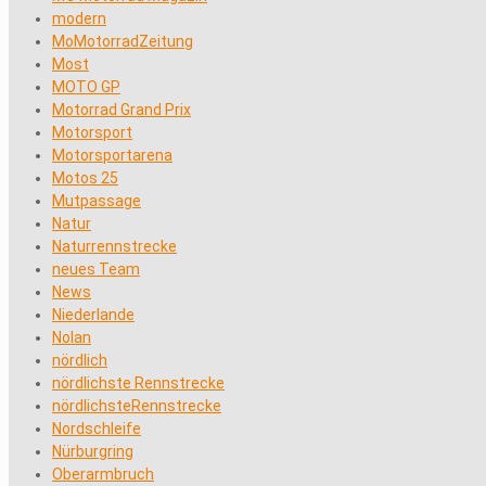
modern
MoMotorradZeitung
Most
MOTO GP
Motorrad Grand Prix
Motorsport
Motorsportarena
Motos 25
Mutpassage
Natur
Naturrennstrecke
neues Team
News
Niederlande
Nolan
nördlich
nördlichste Rennstrecke
nördlichsteRennstrecke
Nordschleife
Nürburgring
Oberarmbruch