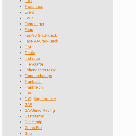
Eifel
Endurance
Event
EWC
Fahrerlager
Fans
Fas-90-Grad-Knick
Fast-90-Grad-Knick
FIM
Finale
first race
Fliehkräfte
Foliencenter NRW
Francorchamps
Frankeich
Frankreich
Fun
Fußgängerbrücke
GAP
GAPJuniorRacing
Gaststarter
Geheimtip
Grand Prix
Grip