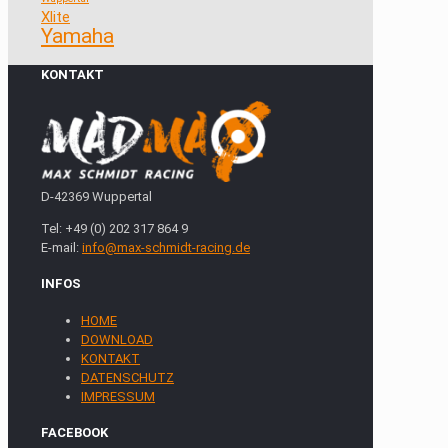
Xlite
Yamaha
KONTAKT
D-42369 Wuppertal
Tel: +49 (0) 202 317 864 9
E-mail:
info@max-schmidt-racing.de
INFOS
HOME
DOWNLOAD
KONTAKT
DATENSCHUTZ
IMPRESSUM
FACEBOOK