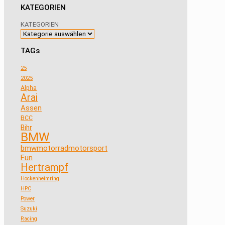
KATEGORIEN
KATEGORIEN
TAGs
25
2025
Alpha
Arai
Assen
BCC
Bihr
BMW
bmwmotorradmotorsport
Fun
Hertrampf
Hockenheimring
HPC
Power
Suzuki
Racing