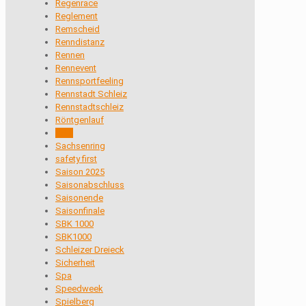
Regenrace
Reglement
Remscheid
Renndistanz
Rennen
Rennevent
Rennsportfeeling
Rennstadt Schleiz
Rennstadtschleiz
Röntgenlauf
RST
Sachsenring
safety first
Saison 2025
Saisonabschluss
Saisonende
Saisonfinale
SBK 1000
SBK1000
Schleizer Dreieck
Sicherheit
Spa
Speedweek
Spielberg