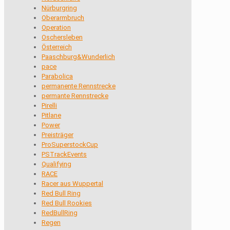
Nürburgring
Oberarmbruch
Operation
Oschersleben
Österreich
Paaschburg&Wunderlich
pace
Parabolica
permanente Rennstrecke
permante Rennstrecke
Pirelli
Pitlane
Power
Preisträger
ProSuperstockCup
PSTrackEvents
Qualifying
RACE
Racer aus Wuppertal
Red Bull Ring
Red Bull Rookies
RedBullRing
Regen