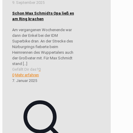
9. September 2025
Schon Max Schmidts Opa ließ es
am Ring krachen
Am vergangenen Wochenende war
dann der Enkel bei der IDM
Superbike dran. An der Strecke des
Nürburgrings fieberte beim
Heimrennen des Wuppertalers auch
der Großvater mit. Für Max Schmidt
stand
[…]
Gefällt Dir das?
0
0
Mehr erfahren
7. Januar 2025