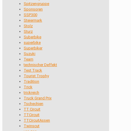
Spitzengruppe
Sponsoren
SSP300
Steiermark
Stolz
Sturz
Suberbike
superbike
Superbiker
Suzuki
Team
technischer Deffekt
Test Track
Tourist Trophy
Tradition
Trick
trickreich
Truck Grand Prix
Tschechien
TT Circuit
TTCircuit
TTCircuitAssen
Twinscut