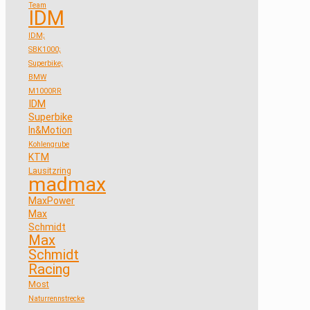
Team
IDM
IDM;
SBK1000;
Superbike;
BMW
M1000RR
IDM
Superbike
In&Motion
Kohlengrube
KTM
Lausitzring
madmax
MaxPower
Max
Schmidt
Max
Schmidt
Racing
Most
Naturrennstrecke