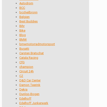
Autodrom
BCC
bccheilbronn
Belgien
Best Buddies
Bihr
Bike
Blog
BMW
bmwmotorradmotorsport
Bugatti
Carsten Bratschat
Catala Racing
CfG
champion
Circuit 24h
CZ
D&D Car Center
Damon Teerink
Dekra
Dunlop-Bogen
Edelhoff
Edelhoff Junkerwerk