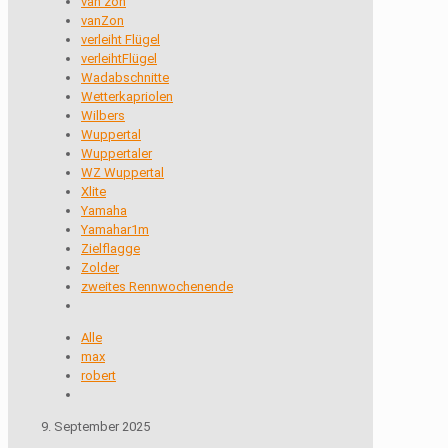
van zon
vanZon
verleiht Flügel
verleihtFlügel
Wadabschnitte
Wetterkapriolen
Wilbers
Wuppertal
Wuppertaler
WZ Wuppertal
Xlite
Yamaha
Yamahar1m
Zielflagge
Zolder
zweites Rennwochenende
Alle
max
robert
9. September 2025