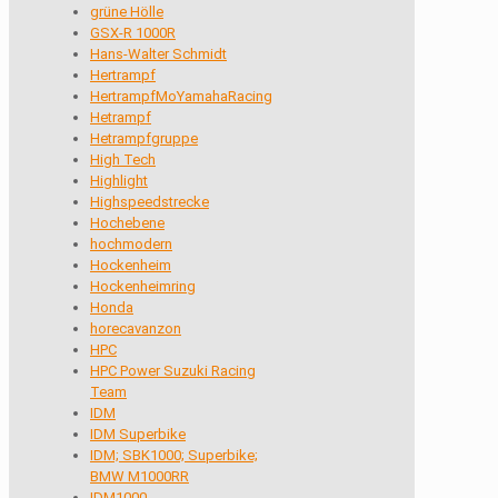
grüne Hölle
GSX-R 1000R
Hans-Walter Schmidt
Hertrampf
HertrampfMoYamahaRacing
Hetrampf
Hetrampfgruppe
High Tech
Highlight
Highspeedstrecke
Hochebene
hochmodern
Hockenheim
Hockenheimring
Honda
horecavanzon
HPC
HPC Power Suzuki Racing
Team
IDM
IDM Superbike
IDM; SBK1000; Superbike;
BMW M1000RR
IDM1000