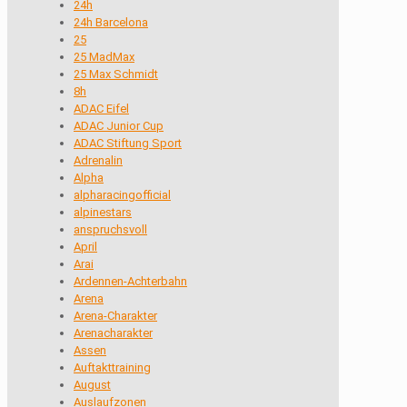
24h
24h Barcelona
25
25 MadMax
25 Max Schmidt
8h
ADAC Eifel
ADAC Junior Cup
ADAC Stiftung Sport
Adrenalin
Alpha
alpharacingofficial
alpinestars
anspruchsvoll
April
Arai
Ardennen-Achterbahn
Arena
Arena-Charakter
Arenacharakter
Assen
Auftakttraining
August
Auslaufzonen