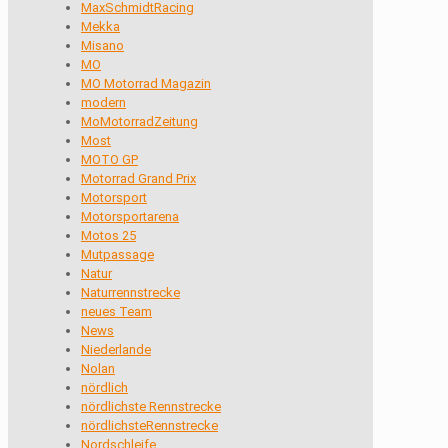
MaxSchmidtRacing
Mekka
Misano
MO
MO Motorrad Magazin
modern
MoMotorradZeitung
Most
MOTO GP
Motorrad Grand Prix
Motorsport
Motorsportarena
Motos 25
Mutpassage
Natur
Naturrennstrecke
neues Team
News
Niederlande
Nolan
nördlich
nördlichste Rennstrecke
nördlichsteRennstrecke
Nordschleife