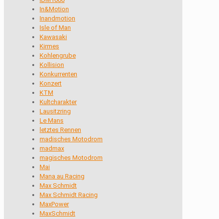
In&Motion
Inandmotion
Isle of Man
Kawasaki
Kirmes
Kohlengrube
Kollision
Konkurrenten
Konzert
KTM
Kultcharakter
Lausitzring
Le Mans
letztes Rennen
madisches Motodrom
madmax
magisches Motodrom
Mai
Mana au Racing
Max Schmidt
Max Schmidt Racing
MaxPower
MaxSchmidt