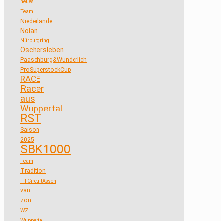
neues
Team
Niederlande
Nolan
Nürburgring
Oschersleben
Paaschburg&Wunderlich
ProSuperstockCup
RACE
Racer
aus
Wuppertal
RST
Saison
2025
SBK1000
Team
Tradition
TTCircuitAssen
van
zon
WZ
Wuppertal