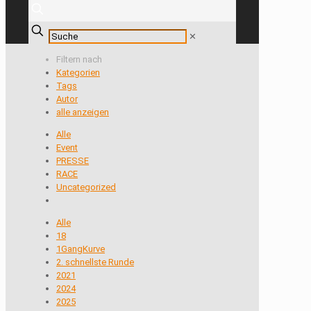
✕
Filtern nach
Kategorien
Tags
Autor
alle anzeigen
Alle
Event
PRESSE
RACE
Uncategorized
Alle
18
1GangKurve
2. schnellste Runde
2021
2024
2025