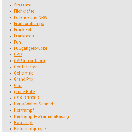
first race
Fliehkräfte
Foliencenter NRW
Francorchamps
Frankeich
Frankreich
Fun
Fußgängerbrücke
GAP
GAPJuniorRacing
Gaststarter
Geheimtip
Grand Prix
Grip
grüne Hölle
GSX-R 1000R
Hans-Walter Schmidt
Hertrampf
HertrampfMoYamahaRacing
Hetrampf
Hetrampfgruppe