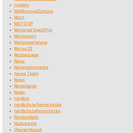
modern
MoMotorradZeitung
Most
MOTO GP
Motorrad Grand Prix
Motorsport
Motorsportarena
Motos 25
Mutpassage
Natur
Naturrennstrecke
neues Team
News
Niederlande
Nolan
nördlich
nördlichste Rennstrecke
nördlichsteRennstrecke
Nordschleife
Nürburgring
Oberarmbruch