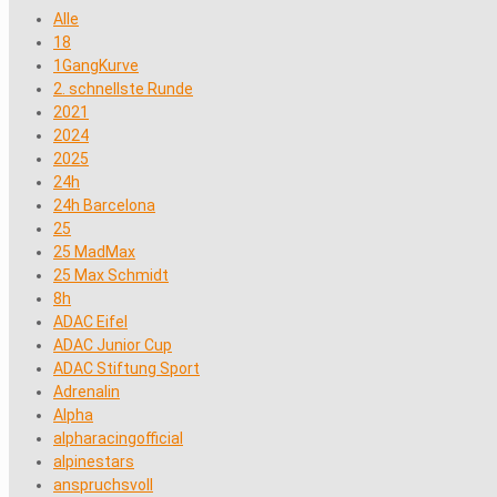
Alle
18
1GangKurve
2. schnellste Runde
2021
2024
2025
24h
24h Barcelona
25
25 MadMax
25 Max Schmidt
8h
ADAC Eifel
ADAC Junior Cup
ADAC Stiftung Sport
Adrenalin
Alpha
alpharacingofficial
alpinestars
anspruchsvoll