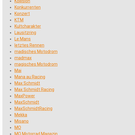
Kollision
Konkurrenten
Konzert
KTM
Kultcharakter
Lausitzring
Le Mans
letztes Rennen
madisches Motodrom
madmax
magisches Motodrom
Mai
Mana au Racing
Max Schmidt
Max Schmidt Racing
MaxPower
MaxSchmidt
MaxSchmidtRacing
Mekka
Misano
MO
MO Motorrad Magazin