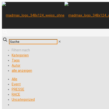
✕
Filtern nach
Kategorien
Tags
Autor
alle anzeigen
Alle
Event
PRESSE
RACE
Uncategorized