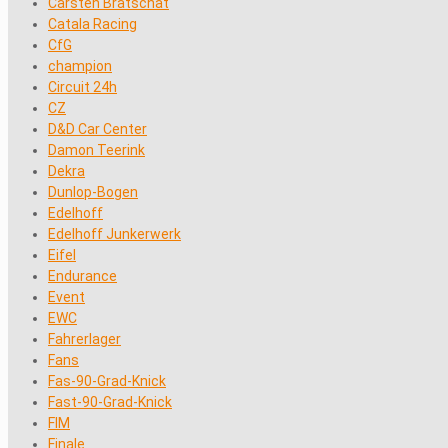
Carsten Bratschat
Catala Racing
CfG
champion
Circuit 24h
CZ
D&D Car Center
Damon Teerink
Dekra
Dunlop-Bogen
Edelhoff
Edelhoff Junkerwerk
Eifel
Endurance
Event
EWC
Fahrerlager
Fans
Fas-90-Grad-Knick
Fast-90-Grad-Knick
FIM
Finale