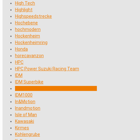
High Tech
Highlight
Highspeedstrecke
Hochebene
hochmodern
Hockenheim
Hockenheimring
Honda
horecavanzon
HPC
HPC Power Suzuki Racing Team
IDM
IDM Superbike
IDM; SBK1000; Superbike; BMW M1000RR
IDM1000
In&Motion
Inandmotion
Isle of Man
Kawasaki
Kirmes
Kohlengrube