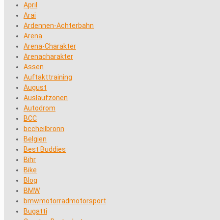
April
Arai
Ardennen-Achterbahn
Arena
Arena-Charakter
Arenacharakter
Assen
Auftakttraining
August
Auslaufzonen
Autodrom
BCC
bccheilbronn
Belgien
Best Buddies
Bihr
Bike
Blog
BMW
bmwmotorradmotorsport
Bugatti