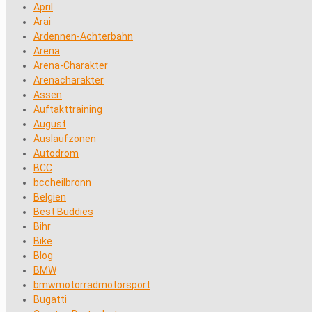
April
Arai
Ardennen-Achterbahn
Arena
Arena-Charakter
Arenacharakter
Assen
Auftakttraining
August
Auslaufzonen
Autodrom
BCC
bccheilbronn
Belgien
Best Buddies
Bihr
Bike
Blog
BMW
bmwmotorradmotorsport
Bugatti