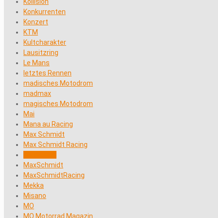
Kollision
Konkurrenten
Konzert
KTM
Kultcharakter
Lausitzring
Le Mans
letztes Rennen
madisches Motodrom
madmax
magisches Motodrom
Mai
Mana au Racing
Max Schmidt
Max Schmidt Racing
MaxPower
MaxSchmidt
MaxSchmidtRacing
Mekka
Misano
MO
MO Motorrad Magazin