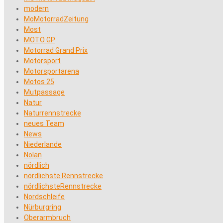
modern
MoMotorradZeitung
Most
MOTO GP
Motorrad Grand Prix
Motorsport
Motorsportarena
Motos 25
Mutpassage
Natur
Naturrennstrecke
neues Team
News
Niederlande
Nolan
nördlich
nördlichste Rennstrecke
nördlichsteRennstrecke
Nordschleife
Nürburgring
Oberarmbruch