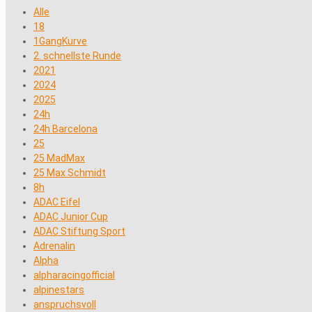
Alle
18
1GangKurve
2. schnellste Runde
2021
2024
2025
24h
24h Barcelona
25
25 MadMax
25 Max Schmidt
8h
ADAC Eifel
ADAC Junior Cup
ADAC Stiftung Sport
Adrenalin
Alpha
alpharacingofficial
alpinestars
anspruchsvoll