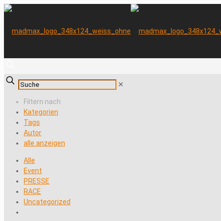
✕
Filtern nach
Kategorien
Tags
Autor
alle anzeigen
Alle
Event
PRESSE
RACE
Uncategorized