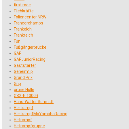
first race
Fliehkräfte
Foliencenter NRW
Francorchamps
Frankeich
Frankreich
Fun
Fußgängerbrücke
GAP
GAPJuniorRacing
Gaststarter
Geheimtip
Grand Prix
Grip
grüne Hölle
GSX-R 1000R
Hans-Walter Schmidt
Hertrampf
HertrampfMoYamahaRacing
Hetrampf
Hetrampfgruppe