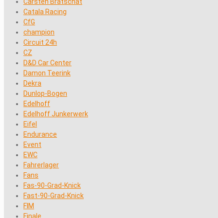
Carsten Bratschat
Catala Racing
CfG
champion
Circuit 24h
CZ
D&D Car Center
Damon Teerink
Dekra
Dunlop-Bogen
Edelhoff
Edelhoff Junkerwerk
Eifel
Endurance
Event
EWC
Fahrerlager
Fans
Fas-90-Grad-Knick
Fast-90-Grad-Knick
FIM
Finale