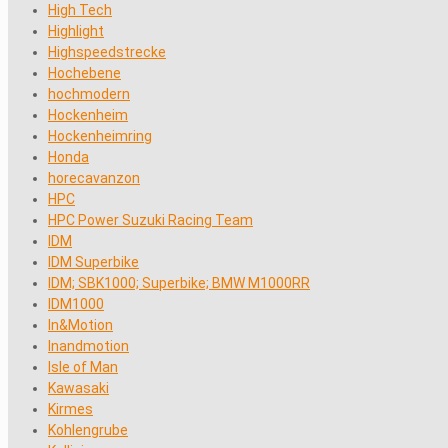
High Tech
Highlight
Highspeedstrecke
Hochebene
hochmodern
Hockenheim
Hockenheimring
Honda
horecavanzon
HPC
HPC Power Suzuki Racing Team
IDM
IDM Superbike
IDM; SBK1000; Superbike; BMW M1000RR
IDM1000
In&Motion
Inandmotion
Isle of Man
Kawasaki
Kirmes
Kohlengrube