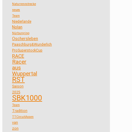
Naturrennstrecke
neues
Team
Niederlande
Nolan
Nürburgring
Oschersleben
Paaschburg&Wunderlich
ProSuperstockCup
RACE
Racer
aus
Wuppertal
RST
Saison
2025
SBK1000
Team
Tradition
TTCircuitAssen
van
zon