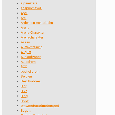
alpinestars
anspruchsvoll
April
Arai
Ardennen-Achterbahn
Arena
Arena-Charakter
Arenacharakter
Assen
Auftakttraining
August
Auslaufzonen
Autodrom
BCC
bccheilbronn
Belgien
Best Buddies
Bihr
Bike
Blog
BMW
bmwmotorradmotorsport
Bugatti