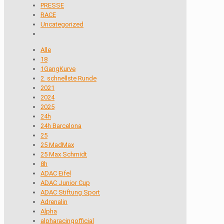
PRESSE
RACE
Uncategorized
Alle
18
1GangKurve
2. schnellste Runde
2021
2024
2025
24h
24h Barcelona
25
25 MadMax
25 Max Schmidt
8h
ADAC Eifel
ADAC Junior Cup
ADAC Stiftung Sport
Adrenalin
Alpha
alpharacingofficial