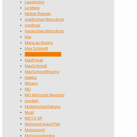
Lausitzring
Le Mans
letztes Rennen
madisches Motodrom
madmax
magisches Motodrom
Mai
Mana au Racing
Max Schmidt
Max Schmidt Racing
MaxPower
MaxSchmidt
MaxSchmidtRacing
Mekka
Misano
MO
MO Motorrad Magazin
modern
MoMotorradZeitung
Most
MOTO GP
Motorrad Grand Prix
Motorsport
Motorsportarena