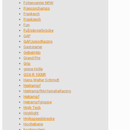
Foliencenter NRW
Francorchamps
Frankeich
Frankreich
Fun
Fußgängerbrücke
GAP
GAPJuniorRacing
Gaststarter
Geheimtip
Grand Prix
Grip
grüne Hölle
GSX-R 1000R
Hans-Walter Schmidt
Hertrampf
HertrampfMoYamahaRacing
Hetrampf
Hetrampfgruppe
High Tech
Highlight
Highspeedstrecke
Hochebene
hochmodern