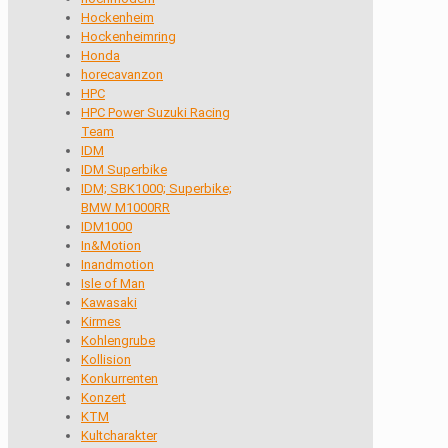
Hockenheim
Hockenheimring
Honda
horecavanzon
HPC
HPC Power Suzuki Racing
Team
IDM
IDM Superbike
IDM; SBK1000; Superbike;
BMW M1000RR
IDM1000
In&Motion
Inandmotion
Isle of Man
Kawasaki
Kirmes
Kohlengrube
Kollision
Konkurrenten
Konzert
KTM
Kultcharakter