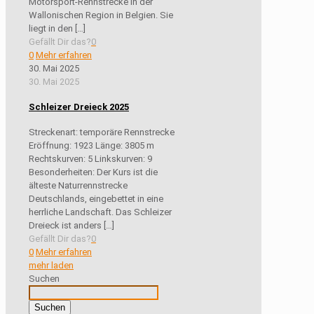
Motorsport-Rennstrecke in der
Wallonischen Region in Belgien. Sie
liegt in den
[…]
Gefällt Dir das?
0
0
Mehr erfahren
30. Mai 2025
30. Mai 2025
Schleizer Dreieck 2025
Streckenart: temporäre Rennstrecke
Eröffnung: 1923 Länge: 3805 m
Rechtskurven: 5 Linkskurven: 9
Besonderheiten: Der Kurs ist die
älteste Naturrennstrecke
Deutschlands, eingebettet in eine
herrliche Landschaft. Das Schleizer
Dreieck ist anders
[…]
Gefällt Dir das?
0
0
Mehr erfahren
mehr laden
Suchen
Suchen