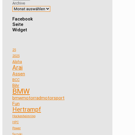
Archive
Facebook
Seite
Widget
25
2025
Alpha
Arai
Assen
BCC
Bihr
BMW
bmwmotorradmotorsport
Fun
Hertrampf
Hockenheimring
HPC
Power
Suzuki