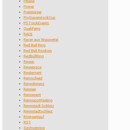
Pitlane
Power
Preisträger
ProSuperstockCup
PSTrackEvents
Qualifying
RACE
Racer aus Wuppertal
Red Bull Ring
Red Bull Rookies
RedBullRing
Regen
Regenrace
Reglement
Remscheid
Renndistanz
Rennen
Rennevent
Rennsportfeeling
Rennstadt Schleiz
Rennstadtschleiz
Röntgenlauf
RST
Sachsenring