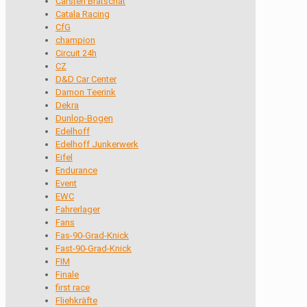
Carsten Bratschat
Catala Racing
CfG
champion
Circuit 24h
CZ
D&D Car Center
Damon Teerink
Dekra
Dunlop-Bogen
Edelhoff
Edelhoff Junkerwerk
Eifel
Endurance
Event
EWC
Fahrerlager
Fans
Fas-90-Grad-Knick
Fast-90-Grad-Knick
FIM
Finale
first race
Fliehkräfte