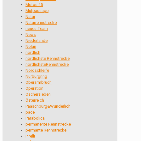
Motos 25
Mutpassage
Natur
Naturrennstrecke
neues Team
News
Niederlande
Nolan
nördlich
nördlichste Rennstrecke
nördlichsteRennstrecke
Nordschleife
Nürburgring
Oberarmbruch
Operation
Oschersleben
Österreich
Paaschburg&Wunderlich
pace
Parabolica
permanente Rennstrecke
permante Rennstrecke
Pirelli