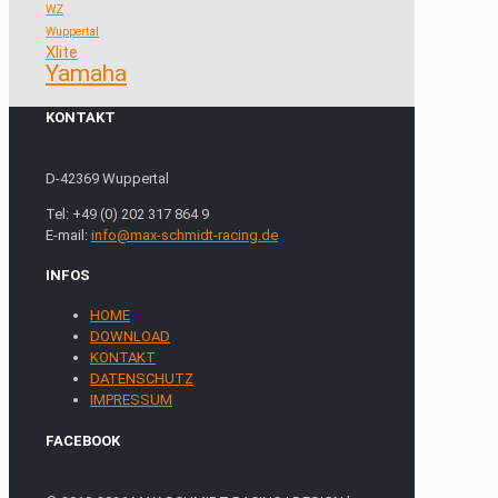
WZ
Wuppertal
Xlite
Yamaha
KONTAKT
D-42369 Wuppertal
Tel: +49 (0) 202 317 864 9
E-mail:
info@max-schmidt-racing.de
INFOS
HOME
DOWNLOAD
KONTAKT
DATENSCHUTZ
IMPRESSUM
FACEBOOK