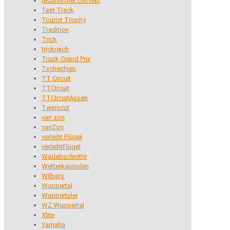
technischer Deffekt
Test Track
Tourist Trophy
Tradition
Trick
trickreich
Truck Grand Prix
Tschechien
TT Circuit
TTCircuit
TTCircuitAssen
Twinscut
van zon
vanZon
verleiht Flügel
verleihtFlügel
Wadabschnitte
Wetterkapriolen
Wilbers
Wuppertal
Wuppertaler
WZ Wuppertal
Xlite
Yamaha