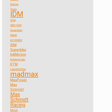
Racing
Team
IDM
IDM;
SBK1000;
Superbike;
BMW
M1000RR
IDM
Superbike
In&Motion
Kohlengrube
KTM
Lausitzring
madmax
MaxPower
Max
Schmidt
Max
Schmidt
Racing
Most