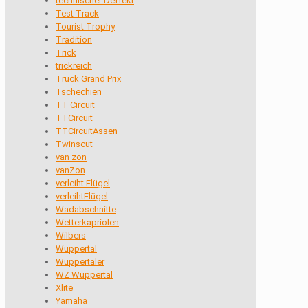
technischer Deffekt
Test Track
Tourist Trophy
Tradition
Trick
trickreich
Truck Grand Prix
Tschechien
TT Circuit
TTCircuit
TTCircuitAssen
Twinscut
van zon
vanZon
verleiht Flügel
verleihtFlügel
Wadabschnitte
Wetterkapriolen
Wilbers
Wuppertal
Wuppertaler
WZ Wuppertal
Xlite
Yamaha