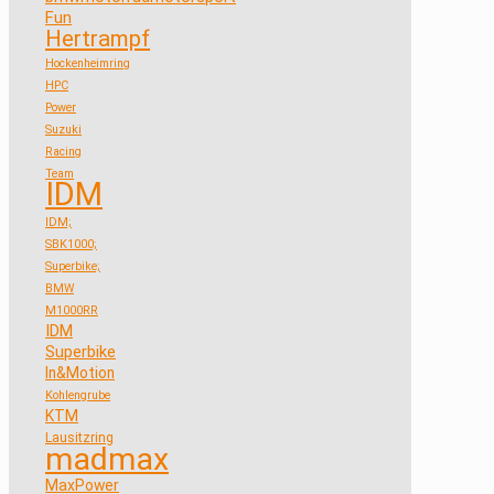
Fun
Hertrampf
Hockenheimring
HPC
Power
Suzuki
Racing
Team
IDM
IDM;
SBK1000;
Superbike;
BMW
M1000RR
IDM
Superbike
In&Motion
Kohlengrube
KTM
Lausitzring
madmax
MaxPower