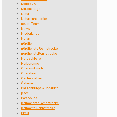
Motos 25
Mutpassage
Natur
Naturrennstrecke
neues Team
News
Niederlande
Nolan
nördlich
nördlichste Rennstrecke
nördlichsteRennstrecke
Nordschleife
Nürburgring
Oberarmbruch
Operation
Oschersleben
Österreich
Paaschburg&Wunderlich
pace
Parabolica
permanente Rennstrecke
permante Rennstrecke
Pirelli