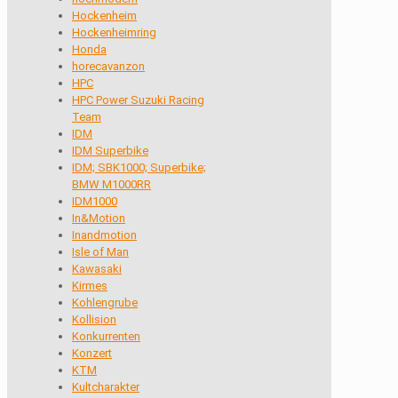
Hockenheim
Hockenheimring
Honda
horecavanzon
HPC
HPC Power Suzuki Racing
Team
IDM
IDM Superbike
IDM; SBK1000; Superbike;
BMW M1000RR
IDM1000
In&Motion
Inandmotion
Isle of Man
Kawasaki
Kirmes
Kohlengrube
Kollision
Konkurrenten
Konzert
KTM
Kultcharakter