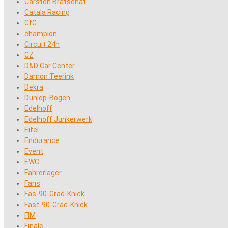
Carsten Bratschat
Catala Racing
CfG
champion
Circuit 24h
CZ
D&D Car Center
Damon Teerink
Dekra
Dunlop-Bogen
Edelhoff
Edelhoff Junkerwerk
Eifel
Endurance
Event
EWC
Fahrerlager
Fans
Fas-90-Grad-Knick
Fast-90-Grad-Knick
FIM
Finale