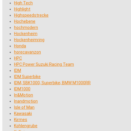
High Tech
Highlight
Highspeedstrecke
Hochebene
hochmodern
Hockenheim
Hockenheimring
Honda
horecavanzon
HPC
HPC Power Suzuki Racing Team
IDM
IDM Superbike
IDM; SBK1000; Superbike; BMW M1000RR
IDM1000
In&Motion
Inandmotion
Isle of Man
Kawasaki
Kirmes
Kohlengrube