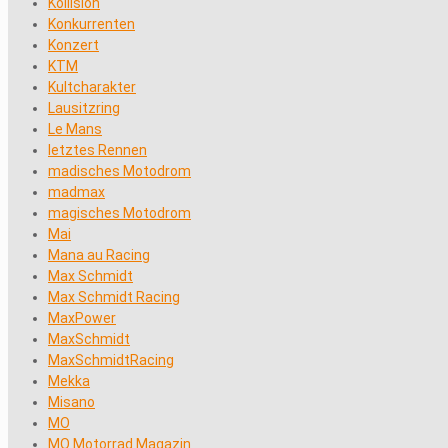
Kollision
Konkurrenten
Konzert
KTM
Kultcharakter
Lausitzring
Le Mans
letztes Rennen
madisches Motodrom
madmax
magisches Motodrom
Mai
Mana au Racing
Max Schmidt
Max Schmidt Racing
MaxPower
MaxSchmidt
MaxSchmidtRacing
Mekka
Misano
MO
MO Motorrad Magazin