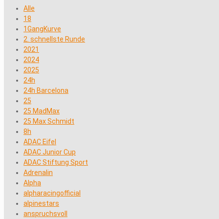
Alle
18
1GangKurve
2. schnellste Runde
2021
2024
2025
24h
24h Barcelona
25
25 MadMax
25 Max Schmidt
8h
ADAC Eifel
ADAC Junior Cup
ADAC Stiftung Sport
Adrenalin
Alpha
alpharacingofficial
alpinestars
anspruchsvoll