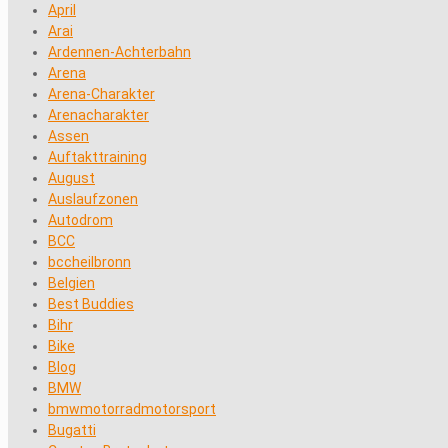
April
Arai
Ardennen-Achterbahn
Arena
Arena-Charakter
Arenacharakter
Assen
Auftakttraining
August
Auslaufzonen
Autodrom
BCC
bccheilbronn
Belgien
Best Buddies
Bihr
Bike
Blog
BMW
bmwmotorradmotorsport
Bugatti