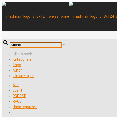
✕
Filtern nach
Kategorien
Tags
Autor
alle anzeigen
Alle
Event
PRESSE
RACE
Uncategorized