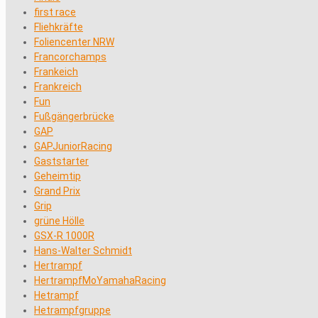
first race
Fliehkräfte
Foliencenter NRW
Francorchamps
Frankeich
Frankreich
Fun
Fußgängerbrücke
GAP
GAPJuniorRacing
Gaststarter
Geheimtip
Grand Prix
Grip
grüne Hölle
GSX-R 1000R
Hans-Walter Schmidt
Hertrampf
HertrampfMoYamahaRacing
Hetrampf
Hetrampfgruppe