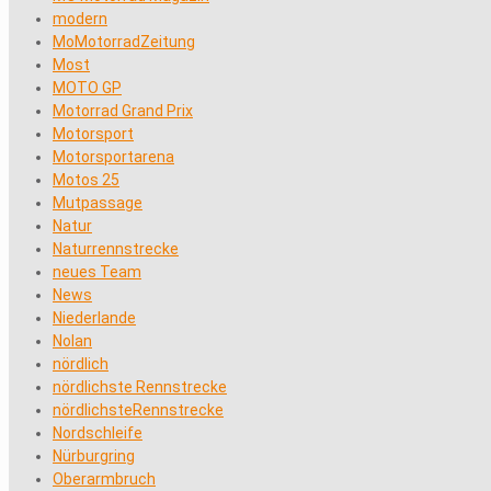
modern
MoMotorradZeitung
Most
MOTO GP
Motorrad Grand Prix
Motorsport
Motorsportarena
Motos 25
Mutpassage
Natur
Naturrennstrecke
neues Team
News
Niederlande
Nolan
nördlich
nördlichste Rennstrecke
nördlichsteRennstrecke
Nordschleife
Nürburgring
Oberarmbruch