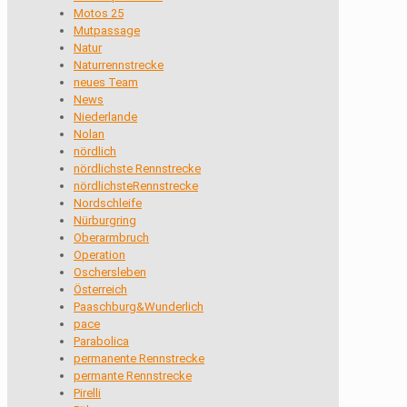
Motos 25
Mutpassage
Natur
Naturrennstrecke
neues Team
News
Niederlande
Nolan
nördlich
nördlichste Rennstrecke
nördlichsteRennstrecke
Nordschleife
Nürburgring
Oberarmbruch
Operation
Oschersleben
Österreich
Paaschburg&Wunderlich
pace
Parabolica
permanente Rennstrecke
permante Rennstrecke
Pirelli