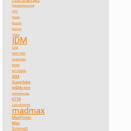
Hockenheimring
HPC
Power
Suzuki
Racing
Team
IDM
IDM;
SBK1000;
Superbike;
BMW
M1000RR
IDM
Superbike
In&Motion
Kohlengrube
KTM
Lausitzring
madmax
MaxPower
Max
Schmidt