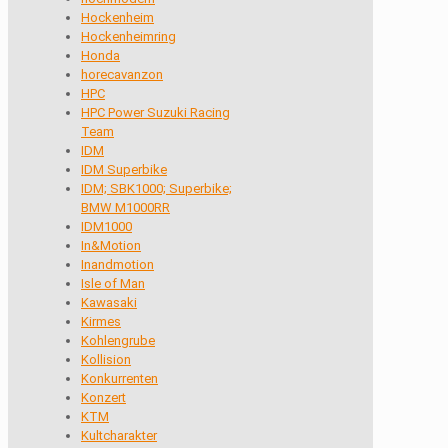
Hockenheim
Hockenheimring
Honda
horecavanzon
HPC
HPC Power Suzuki Racing
Team
IDM
IDM Superbike
IDM; SBK1000; Superbike;
BMW M1000RR
IDM1000
In&Motion
Inandmotion
Isle of Man
Kawasaki
Kirmes
Kohlengrube
Kollision
Konkurrenten
Konzert
KTM
Kultcharakter