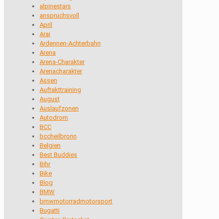
alpinestars
anspruchsvoll
April
Arai
Ardennen-Achterbahn
Arena
Arena-Charakter
Arenacharakter
Assen
Auftakttraining
August
Auslaufzonen
Autodrom
BCC
bccheilbronn
Belgien
Best Buddies
Bihr
Bike
Blog
BMW
bmwmotorradmotorsport
Bugatti