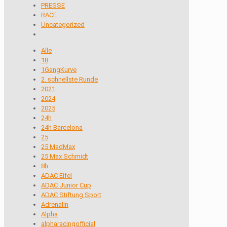
PRESSE
RACE
Uncategorized
Alle
18
1GangKurve
2. schnellste Runde
2021
2024
2025
24h
24h Barcelona
25
25 MadMax
25 Max Schmidt
8h
ADAC Eifel
ADAC Junior Cup
ADAC Stiftung Sport
Adrenalin
Alpha
alpharacingofficial