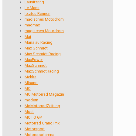
Lausitzring
Le Mans
letztes Rennen
madisches Motodrom
madmax
magisches Motodrom
Mai
Mana au Racing
Max Schmidt
Max Schmidt Racing
MaxPower
MaxSchmidt
MaxSchmidtRacing
Mekka
Misano
MO
MO Motorrad Magazin
modern
MoMotorradZeitung
Most
MOTO GP
Motorrad Grand Prix
Motorsport
Motorsportarena