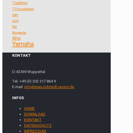
Tradition
TTCircuitAssen
van
zon
WZ
Wuppertal
Xlite
Yamaha
KONTAKT
D-42369 Wuppertal
Tel: +49 (0) 202 317 864 9
E-mail:
info@max-schmidt-racing.de
INFOS
HOME
DOWNLOAD
KONTAKT
DATENSCHUTZ
IMPRESSUM