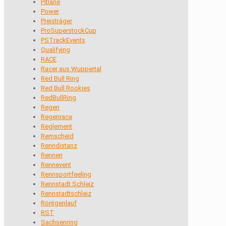
Pitlane
Power
Preisträger
ProSuperstockCup
PSTrackEvents
Qualifying
RACE
Racer aus Wuppertal
Red Bull Ring
Red Bull Rookies
RedBullRing
Regen
Regenrace
Reglement
Remscheid
Renndistanz
Rennen
Rennevent
Rennsportfeeling
Rennstadt Schleiz
Rennstadtschleiz
Röntgenlauf
RST
Sachsenring