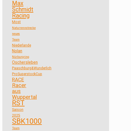
Max
Schmidt
Racing
Most
Naturrennstrecke
neues
Team
Niederlande
Nolan
Nürburgring
Oschersleben
Paaschburg&Wunderlich
ProSuperstockCup
RACE
Racer
aus
Wuppertal
RST
Saison
2025
SBK1000
Team