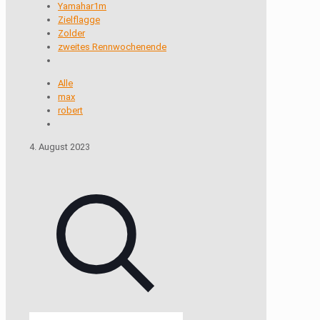
Yamahar1m
Zielflagge
Zolder
zweites Rennwochenende
Alle
max
robert
4. August 2023