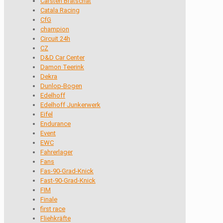
Carsten Bratschat
Catala Racing
CfG
champion
Circuit 24h
CZ
D&D Car Center
Damon Teerink
Dekra
Dunlop-Bogen
Edelhoff
Edelhoff Junkerwerk
Eifel
Endurance
Event
EWC
Fahrerlager
Fans
Fas-90-Grad-Knick
Fast-90-Grad-Knick
FIM
Finale
first race
Fliehkräfte