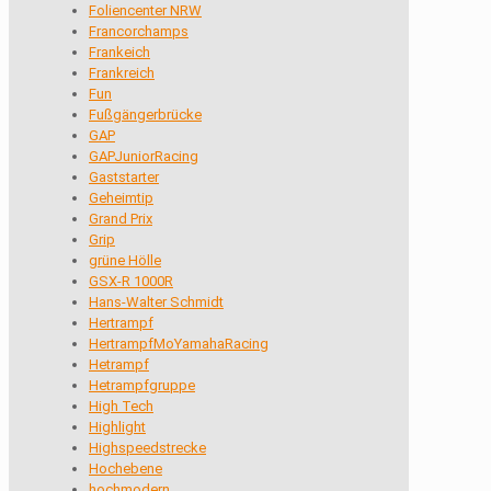
Foliencenter NRW
Francorchamps
Frankeich
Frankreich
Fun
Fußgängerbrücke
GAP
GAPJuniorRacing
Gaststarter
Geheimtip
Grand Prix
Grip
grüne Hölle
GSX-R 1000R
Hans-Walter Schmidt
Hertrampf
HertrampfMoYamahaRacing
Hetrampf
Hetrampfgruppe
High Tech
Highlight
Highspeedstrecke
Hochebene
hochmodern