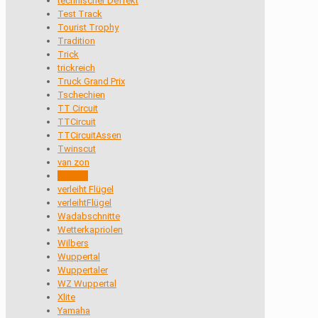
technischer Deffekt
Test Track
Tourist Trophy
Tradition
Trick
trickreich
Truck Grand Prix
Tschechien
TT Circuit
TTCircuit
TTCircuitAssen
Twinscut
van zon
vanZon
verleiht Flügel
verleihtFlügel
Wadabschnitte
Wetterkapriolen
Wilbers
Wuppertal
Wuppertaler
WZ Wuppertal
Xlite
Yamaha