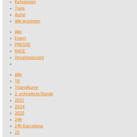
Kategorien
Tags
Autor
alle anzeigen
Alle
Event
PRESSE
RACE
Uncategorized
Alle
18
1GangKurve
2. schnellste Runde
2021
2024
2025
24h
24h Barcelona
25