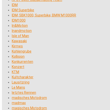
IDM
IDM Superbike
IDM; SBK1000; Superbike; BMW M1000RR
IDM1000
In&Motion
Inandmotion
Isle of Man
Kawasaki
Kirmes
Kohlengrube
Kollision
Konkurrenten
Konzert
KTM
Kultcharakter
Lausitzring
Le Mans
letztes Rennen
madisches Motodrom
madmax
magisches Motodrom