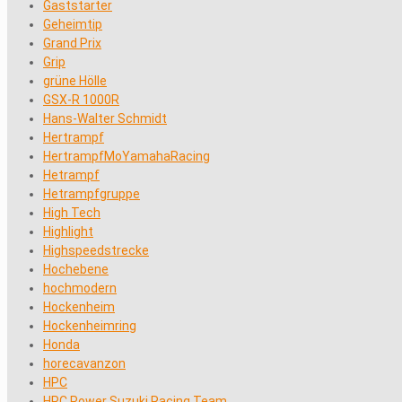
Gaststarter
Geheimtip
Grand Prix
Grip
grüne Hölle
GSX-R 1000R
Hans-Walter Schmidt
Hertrampf
HertrampfMoYamahaRacing
Hetrampf
Hetrampfgruppe
High Tech
Highlight
Highspeedstrecke
Hochebene
hochmodern
Hockenheim
Hockenheimring
Honda
horecavanzon
HPC
HPC Power Suzuki Racing Team