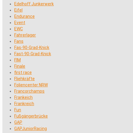
Edelhoff Junkerwerk
Eifel
Endurance
Event
EWC
Fahrerlager
Fans
Fas-90-Grad-Knick
Fast-90-Grad-Knick
FIM
Finale
first race
Fliehkräfte
Foliencenter NRW
Francorchamps
Frankeich
Frankreich
Fun
Fußgängerbrücke
GAP
GAPJuniorRacing