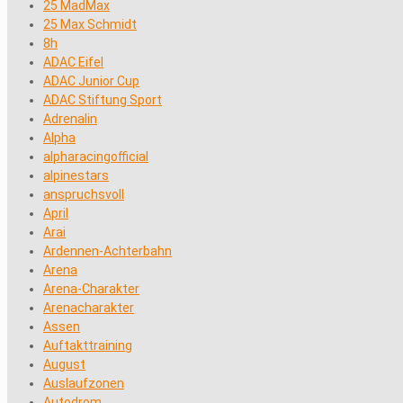
25 MadMax
25 Max Schmidt
8h
ADAC Eifel
ADAC Junior Cup
ADAC Stiftung Sport
Adrenalin
Alpha
alpharacingofficial
alpinestars
anspruchsvoll
April
Arai
Ardennen-Achterbahn
Arena
Arena-Charakter
Arenacharakter
Assen
Auftakttraining
August
Auslaufzonen
Autodrom