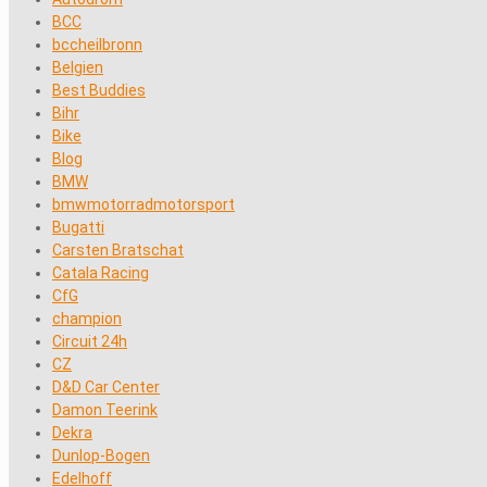
BCC
bccheilbronn
Belgien
Best Buddies
Bihr
Bike
Blog
BMW
bmwmotorradmotorsport
Bugatti
Carsten Bratschat
Catala Racing
CfG
champion
Circuit 24h
CZ
D&D Car Center
Damon Teerink
Dekra
Dunlop-Bogen
Edelhoff