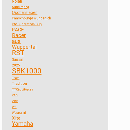
Nolan
Nürburgring
Oschersleben
Paaschburg&Wunderlich
ProSuperstockCup
RACE
Racer
aus
Wuppertal
RST
Saison
2025
SBK1000
Team
Tradition
TTCircuitAssen
van
zon
WZ
Wuppertal
Xlite
Yamaha