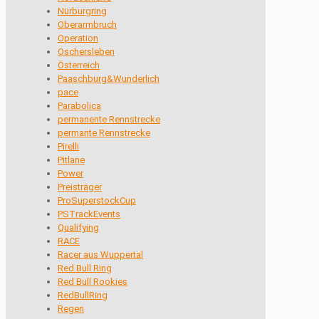
Nürburgring
Oberarmbruch
Operation
Oschersleben
Österreich
Paaschburg&Wunderlich
pace
Parabolica
permanente Rennstrecke
permante Rennstrecke
Pirelli
Pitlane
Power
Preisträger
ProSuperstockCup
PSTrackEvents
Qualifying
RACE
Racer aus Wuppertal
Red Bull Ring
Red Bull Rookies
RedBullRing
Regen