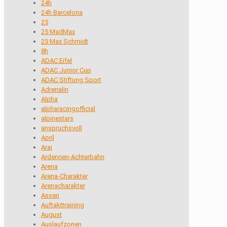
24h
24h Barcelona
25
25 MadMax
25 Max Schmidt
8h
ADAC Eifel
ADAC Junior Cup
ADAC Stiftung Sport
Adrenalin
Alpha
alpharacingofficial
alpinestars
anspruchsvoll
April
Arai
Ardennen-Achterbahn
Arena
Arena-Charakter
Arenacharakter
Assen
Auftakttraining
August
Auslaufzonen