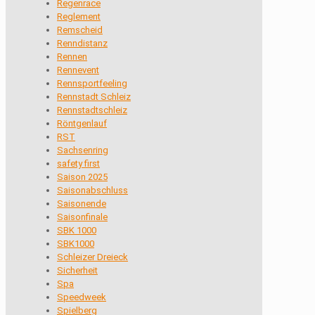
Regenrace
Reglement
Remscheid
Renndistanz
Rennen
Rennevent
Rennsportfeeling
Rennstadt Schleiz
Rennstadtschleiz
Röntgenlauf
RST
Sachsenring
safety first
Saison 2025
Saisonabschluss
Saisonende
Saisonfinale
SBK 1000
SBK1000
Schleizer Dreieck
Sicherheit
Spa
Speedweek
Spielberg