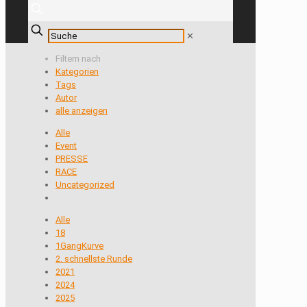
✕
Filtern nach
Kategorien
Tags
Autor
alle anzeigen
Alle
Event
PRESSE
RACE
Uncategorized
Alle
18
1GangKurve
2. schnellste Runde
2021
2024
2025