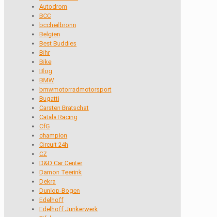
Autodrom
BCC
bccheilbronn
Belgien
Best Buddies
Bihr
Bike
Blog
BMW
bmwmotorradmotorsport
Bugatti
Carsten Bratschat
Catala Racing
CfG
champion
Circuit 24h
CZ
D&D Car Center
Damon Teerink
Dekra
Dunlop-Bogen
Edelhoff
Edelhoff Junkerwerk