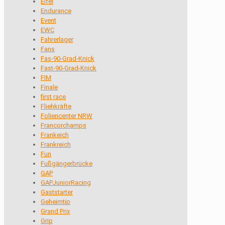
Eifel
Endurance
Event
EWC
Fahrerlager
Fans
Fas-90-Grad-Knick
Fast-90-Grad-Knick
FIM
Finale
first race
Fliehkräfte
Foliencenter NRW
Francorchamps
Frankeich
Frankreich
Fun
Fußgängerbrücke
GAP
GAPJuniorRacing
Gaststarter
Geheimtip
Grand Prix
Grip