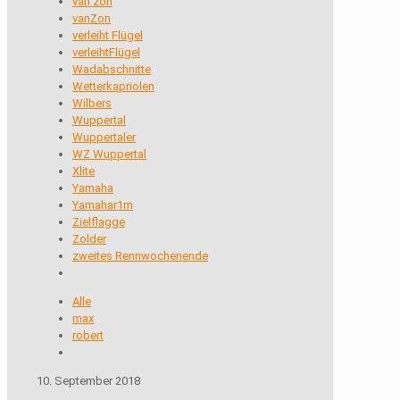
van zon
vanZon
verleiht Flügel
verleihtFlügel
Wadabschnitte
Wetterkapriolen
Wilbers
Wuppertal
Wuppertaler
WZ Wuppertal
Xlite
Yamaha
Yamahar1m
Zielflagge
Zolder
zweites Rennwochenende
Alle
max
robert
10. September 2018