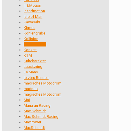
In&Motion
Inandmotion
Isle of Man
Kawasaki
Kirmes
Kohlengrube
Kollision
Konkurrenten
Konzert
KTM
Kultcharakter
Lausitzring
Le Mans
letztes Rennen
madisches Motodrom
madmax
magisches Motodrom
Mai
Mana au Racing
Max Schmidt
Max Schmidt Racing
MaxPower
MaxSchmidt