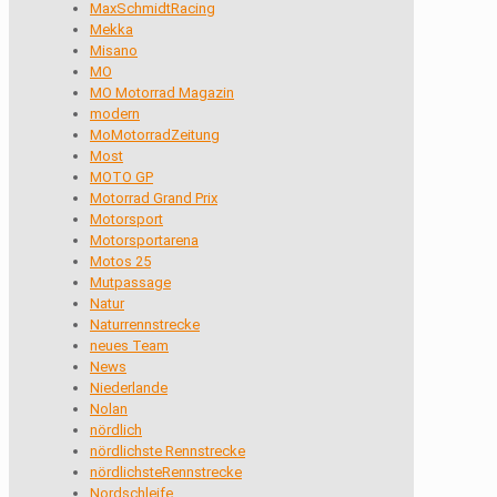
MaxSchmidtRacing
Mekka
Misano
MO
MO Motorrad Magazin
modern
MoMotorradZeitung
Most
MOTO GP
Motorrad Grand Prix
Motorsport
Motorsportarena
Motos 25
Mutpassage
Natur
Naturrennstrecke
neues Team
News
Niederlande
Nolan
nördlich
nördlichste Rennstrecke
nördlichsteRennstrecke
Nordschleife