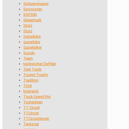
Spitzengruppe
Sponsoren
SSP300
Steiermark
Stolz
Sturz
Suberbike
superbike
Superbiker
Suzuki
Team
technischer Deffekt
Test Track
Tourist Trophy
Tradition
Trick
trickreich
Truck Grand Prix
Tschechien
TT Circuit
TTCircuit
TTCircuitAssen
Twinscut