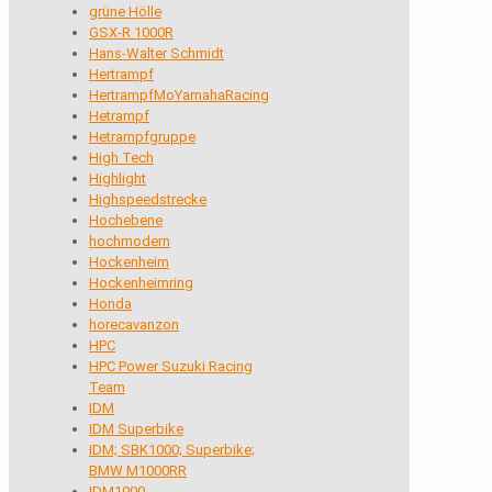
grüne Hölle
GSX-R 1000R
Hans-Walter Schmidt
Hertrampf
HertrampfMoYamahaRacing
Hetrampf
Hetrampfgruppe
High Tech
Highlight
Highspeedstrecke
Hochebene
hochmodern
Hockenheim
Hockenheimring
Honda
horecavanzon
HPC
HPC Power Suzuki Racing
Team
IDM
IDM Superbike
IDM; SBK1000; Superbike;
BMW M1000RR
IDM1000