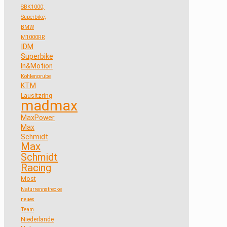
SBK1000;
Superbike;
BMW
M1000RR
IDM
Superbike
In&Motion
Kohlengrube
KTM
Lausitzring
madmax
MaxPower
Max
Schmidt
Max
Schmidt
Racing
Most
Naturrennstrecke
neues
Team
Niederlande