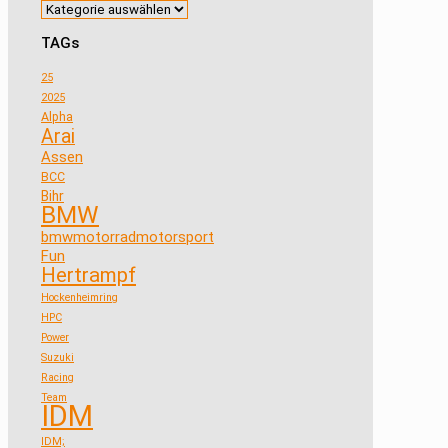
TAGs
25
2025
Alpha
Arai
Assen
BCC
Bihr
BMW
bmwmotorradmotorsport
Fun
Hertrampf
Hockenheimring
HPC
Power
Suzuki
Racing
Team
IDM
IDM;