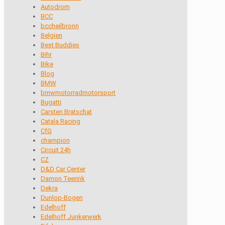
Autodrom
BCC
bccheilbronn
Belgien
Best Buddies
Bihr
Bike
Blog
BMW
bmwmotorradmotorsport
Bugatti
Carsten Bratschat
Catala Racing
CfG
champion
Circuit 24h
CZ
D&D Car Center
Damon Teerink
Dekra
Dunlop-Bogen
Edelhoff
Edelhoff Junkerwerk