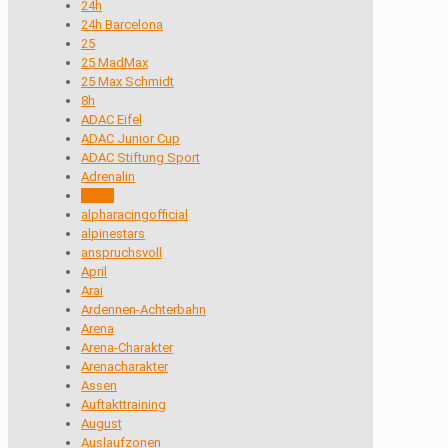
24h
24h Barcelona
25
25 MadMax
25 Max Schmidt
8h
ADAC Eifel
ADAC Junior Cup
ADAC Stiftung Sport
Adrenalin
Alpha
alpharacingofficial
alpinestars
anspruchsvoll
April
Arai
Ardennen-Achterbahn
Arena
Arena-Charakter
Arenacharakter
Assen
Auftakttraining
August
Auslaufzonen