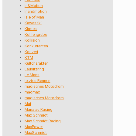
In&Motion
Inandmotion
Isle of Man
Kawasaki
Kirmes
Kohlengrube
Kollision
Konkurrenten
Konzert
KTM
Kultcharakter
Lausitzring
Le Mans
letztes Rennen
madisches Motodrom
madmax
magisches Motodrom
Mai
Mana au Racing
Max Schmidt
Max Schmidt Racing
MaxPower
MaxSchmidt