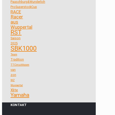
Paaschburg&Wunderlich
ProSuperstockCup
RACE
Racer
aus
Wuppertal
RST
Saison
2025
SBK1000
Team
Tradition
TTCircuitAssen
van
zon
WZ
Wuppertal
Xlite
Yamaha
KONTAKT