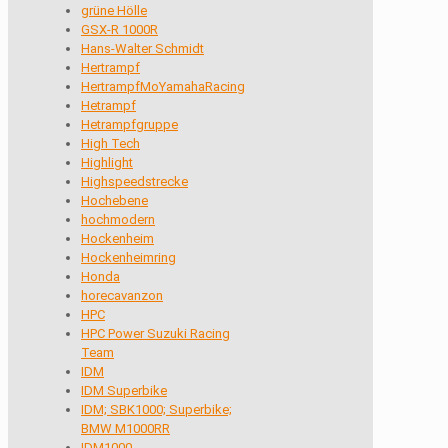
grüne Hölle
GSX-R 1000R
Hans-Walter Schmidt
Hertrampf
HertrampfMoYamahaRacing
Hetrampf
Hetrampfgruppe
High Tech
Highlight
Highspeedstrecke
Hochebene
hochmodern
Hockenheim
Hockenheimring
Honda
horecavanzon
HPC
HPC Power Suzuki Racing
Team
IDM
IDM Superbike
IDM; SBK1000; Superbike;
BMW M1000RR
IDM1000