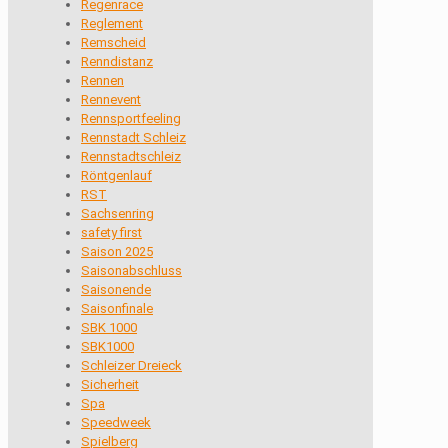
Regenrace
Reglement
Remscheid
Renndistanz
Rennen
Rennevent
Rennsportfeeling
Rennstadt Schleiz
Rennstadtschleiz
Röntgenlauf
RST
Sachsenring
safety first
Saison 2025
Saisonabschluss
Saisonende
Saisonfinale
SBK 1000
SBK1000
Schleizer Dreieck
Sicherheit
Spa
Speedweek
Spielberg