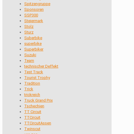
Spitzengruppe
Sponsoren
SSP300
Steiermark
Stolz
Sturz
Suberbike
superbike
Superbiker
Suzuki
Team
technischer Deffekt
Test Track
Tourist Trophy
Tradition
Trick
trickreich
Truck Grand Prix
Tschechien
TT Circuit
TTCircuit
TTCircuitAssen
Twinscut