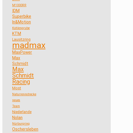
M1000RR
IDM
Superbike
In&Motion
Kohlengrube
KTM
Lausitzring
madmax
MaxPower
Max
Schmidt
Max
Schmidt
Racing
Most
Naturrennstrecke
neues
Team
Niederlande
Nolan
Nürburgring
Oschersleben