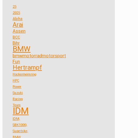
25
2025
Alpha
Arai
Assen
BCC
Bihr
BMW
bmwmotorradmotorsport
Fun
Hertrampf
Hockenheimring
HPC
Power
Suzuki
Racing
Team
IDM
IDM;
SBK1000;
Superbike;
BMW