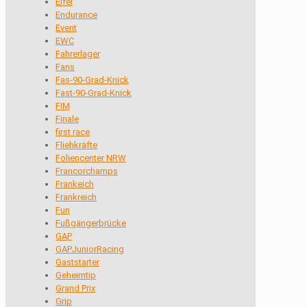
Eifel
Endurance
Event
EWC
Fahrerlager
Fans
Fas-90-Grad-Knick
Fast-90-Grad-Knick
FIM
Finale
first race
Fliehkräfte
Foliencenter NRW
Francorchamps
Frankeich
Frankreich
Fun
Fußgängerbrücke
GAP
GAPJuniorRacing
Gaststarter
Geheimtip
Grand Prix
Grip