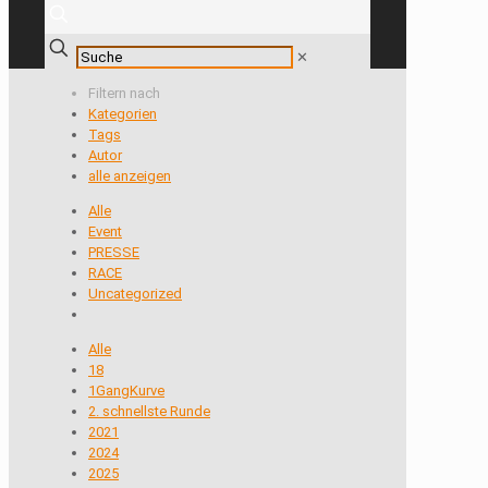
✕
Filtern nach
Kategorien
Tags
Autor
alle anzeigen
Alle
Event
PRESSE
RACE
Uncategorized
Alle
18
1GangKurve
2. schnellste Runde
2021
2024
2025