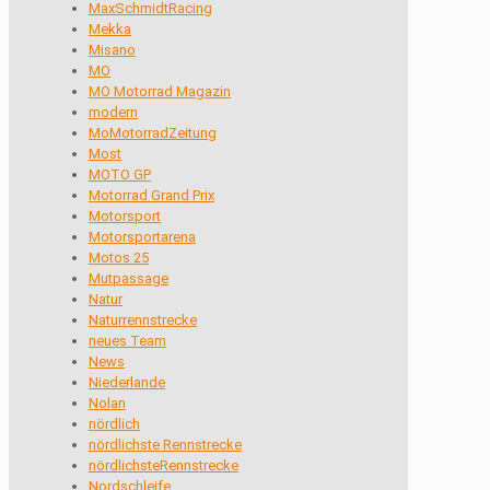
MaxSchmidtRacing
Mekka
Misano
MO
MO Motorrad Magazin
modern
MoMotorradZeitung
Most
MOTO GP
Motorrad Grand Prix
Motorsport
Motorsportarena
Motos 25
Mutpassage
Natur
Naturrennstrecke
neues Team
News
Niederlande
Nolan
nördlich
nördlichste Rennstrecke
nördlichsteRennstrecke
Nordschleife