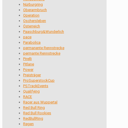
Nürburgring
Oberarmbruch
Operation
Oschersleben
Österreich
Paaschburg&Wunderlich
pace
Parabolica
permanente Rennstrecke
permante Rennstrecke
Pirelli
Pitlane
Power
Preisträger
ProSuperstockCup
PSTrackEvents
Qualifying
RACE
Racer aus Wuppertal
Red Bull Ring
Red Bull Rookies
RedBullRing
Regen