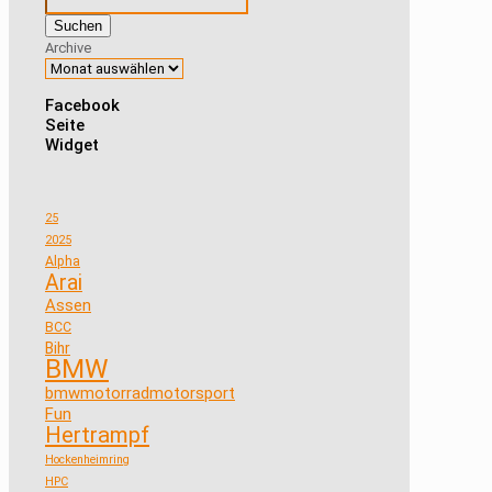
Suchen
Archive
Facebook
Seite
Widget
25
2025
Alpha
Arai
Assen
BCC
Bihr
BMW
bmwmotorradmotorsport
Fun
Hertrampf
Hockenheimring
HPC