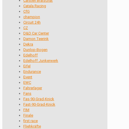
Carsten Bratschat
Catala Racing
CfG
champion
Circuit 24h
CZ
D&D Car Center
Damon Teerink
Dekra
Dunlop-Bogen
Edelhoff
Edelhoff Junkerwerk
Eifel
Endurance
Event
EWC
Fahrerlager
Fans
Fas-90-Grad-Knick
Fast-90-Grad-Knick
FIM
Finale
first race
Fliehkräfte