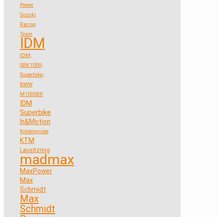
Power
Suzuki
Racing
Team
IDM
IDM;
SBK1000;
Superbike;
BMW
M1000RR
IDM
Superbike
In&Motion
Kohlengrube
KTM
Lausitzring
madmax
MaxPower
Max
Schmidt
Max
Schmidt