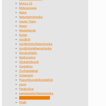
Motos 25
Mutpassage
Natur
Naturrennstrecke
neues Team
News
Niederlande
Nolan
nördlich
nördlichste Rennstrecke
nördlichsteRennstrecke
Nordschleife
Nürburgring
Oberarmbruch
Operation
Oschersleben
Österreich
Paaschburg&Wunderlich
pace
Parabolica
permanente Rennstrecke
permante Rennstrecke
Pirelli