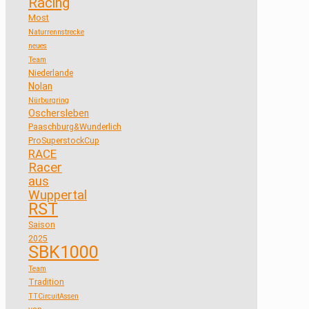
Racing
Most
Naturrennstrecke
neues
Team
Niederlande
Nolan
Nürburgring
Oschersleben
Paaschburg&Wunderlich
ProSuperstockCup
RACE
Racer
aus
Wuppertal
RST
Saison
2025
SBK1000
Team
Tradition
TTCircuitAssen