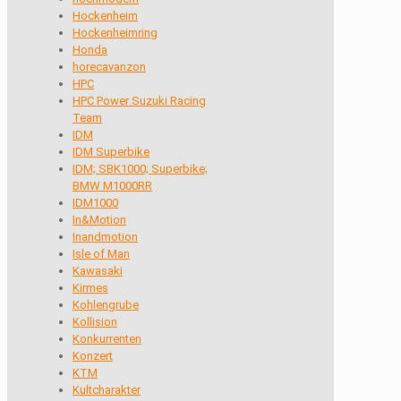
Hockenheim
Hockenheimring
Honda
horecavanzon
HPC
HPC Power Suzuki Racing
Team
IDM
IDM Superbike
IDM; SBK1000; Superbike;
BMW M1000RR
IDM1000
In&Motion
Inandmotion
Isle of Man
Kawasaki
Kirmes
Kohlengrube
Kollision
Konkurrenten
Konzert
KTM
Kultcharakter