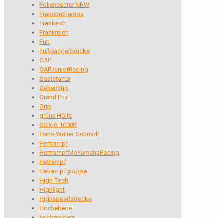
Foliencenter NRW
Francorchamps
Frankeich
Frankreich
Fun
Fußgängerbrücke
GAP
GAPJuniorRacing
Gaststarter
Geheimtip
Grand Prix
Grip
grüne Hölle
GSX-R 1000R
Hans-Walter Schmidt
Hertrampf
HertrampfMoYamahaRacing
Hetrampf
Hetrampfgruppe
High Tech
Highlight
Highspeedstrecke
Hochebene
hochmodern