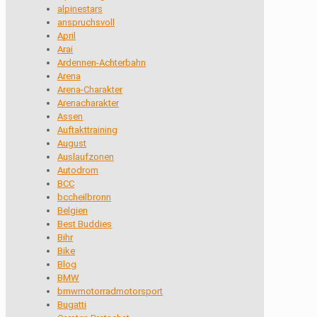
alpinestars
anspruchsvoll
April
Arai
Ardennen-Achterbahn
Arena
Arena-Charakter
Arenacharakter
Assen
Auftakttraining
August
Auslaufzonen
Autodrom
BCC
bccheilbronn
Belgien
Best Buddies
Bihr
Bike
Blog
BMW
bmwmotorradmotorsport
Bugatti