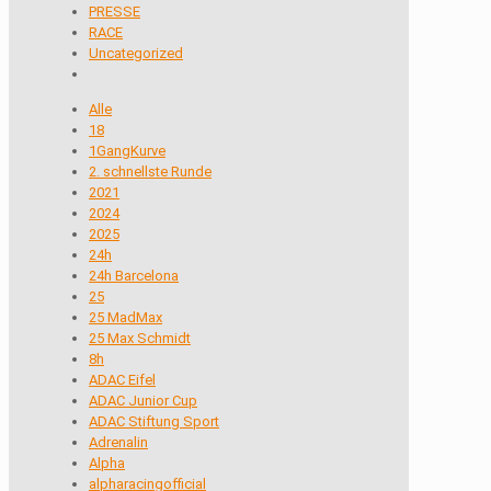
PRESSE
RACE
Uncategorized
Alle
18
1GangKurve
2. schnellste Runde
2021
2024
2025
24h
24h Barcelona
25
25 MadMax
25 Max Schmidt
8h
ADAC Eifel
ADAC Junior Cup
ADAC Stiftung Sport
Adrenalin
Alpha
alpharacingofficial