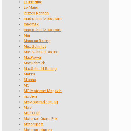
Lausitzring
Le Mans
letztes Rennen
madisches Motodrom
madmax
magisches Motodrom
Mai
Mana au Racing
Max Schmidt
Max Schmidt Racing
MaxPower
MaxSchmidt
MaxSchmidtRacing
Mekka
Misano
MO
MO Motorrad Magazin
modern
MoMotorradZeitung
Most
MOTO GP
Motorrad Grand Prix
Motorsport
Motorsportarena