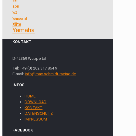
van
zon
WZ
Wuppertal
Xlite
Yamaha
KONTAKT
D-42369 Wuppertal
Tel: +49 (0) 202 317 864 9
E-mail:
info@max-schmidt-racing.de
INFOS
HOME
DOWNLOAD
KONTAKT
DATENSCHUTZ
IMPRESSUM
FACEBOOK