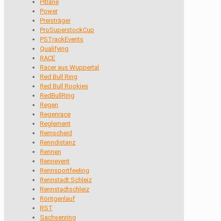
Pitlane
Power
Preisträger
ProSuperstockCup
PSTrackEvents
Qualifying
RACE
Racer aus Wuppertal
Red Bull Ring
Red Bull Rookies
RedBullRing
Regen
Regenrace
Reglement
Remscheid
Renndistanz
Rennen
Rennevent
Rennsportfeeling
Rennstadt Schleiz
Rennstadtschleiz
Röntgenlauf
RST
Sachsenring