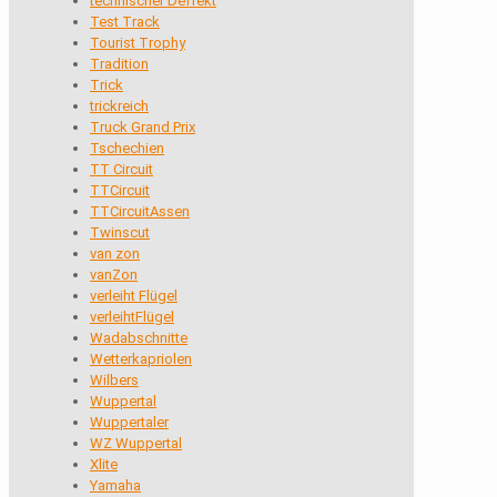
technischer Deffekt
Test Track
Tourist Trophy
Tradition
Trick
trickreich
Truck Grand Prix
Tschechien
TT Circuit
TTCircuit
TTCircuitAssen
Twinscut
van zon
vanZon
verleiht Flügel
verleihtFlügel
Wadabschnitte
Wetterkapriolen
Wilbers
Wuppertal
Wuppertaler
WZ Wuppertal
Xlite
Yamaha