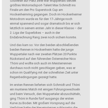
Souverän auf Platz zwei war Wuppertals derzeit
größtes Motorradsport-Talent Max Schmidt ins
Finale um den Pro Superstock Cup am
Hockenheimring gegangen. Doch im Hockenheimer
Motodrom wurde es für den 17-Jährige noch
einmal spannend und sogar dramatisch bis er sich
letztlich in seinem ersten Jahr in dieser Klasse – der
2. Liga der Superbikes – auch in der
Endabrechnung Rang zwei noch sichern konnte.
Und das kam so: Vor den beiden abschließenden
beiden Rennen in Hockenheim hatte der junge
Wuppertaler nach vier zweiten Plätzen 20 Punkte
Rückstand auf den führenden Österreicher Nico
Thöni und wollte sich auch im Meisterrennen
durchaus noch nicht geschlagen geben, was er
schon im Qualifying mit der schnellsten Zeit unter
Regenbedingungen gezeigt hatte.
Im ersten Rennen lieferten sich Schmidt und Thöni
ein munteres Match mit einigen Führungswechseln
und beim Versuch, den Wuppertaler abzuschütteln,
ging Thöni in Runde fünf ausgangs der ersten
Kurve zu Boden. Mit großem Vorsprung auf die
Verfolger hatte der Neueinsteiger schlagartig die