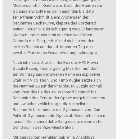
Meisterschaft in Reichweite. Doch drei Runden vor
Schluss erwischte es dann auch den bis dato
fehlerfreien Schmidt. Beim Anbremsen der
berühmten Sachskurve, klappte das Vorderrad
seiner 1000er Suzuki schlagartig weg. Er landete im
Kiesbett und musste mit ansehen wie Robert
Conrads den Sieg „erbte“ und sich so vor dem
letzten Rennen am darauffolgenden Tag den
zweiten Platz in der Gesamtwertung schnappte.
Nach intensiver Arbeit in der Box des HPC Power
Suzuki Racing Teams gelang Max Schmidt dann
am Sonntag aus der zweiten Reihe ein explosiver
Start. Mit Nico Thöni und Timo Kugler setzte sich
die Nummer 25 auf der knallblauen Suzuki schnell
vom Rest des Feldes ab. Während Schmidt bis
Rennmitte das Tempo der Spitze mitgehen konnten
und zwischenzeitlich sogar die schnellste
Rennrunde fuhr, musste der Gymnasiast vom Carl-
Fuhlrott-Gymnasium die Spitze ab Rennmitte ziehen
lassen. Der sichere dritte Rang reichte dennoch für
den Gewinn des Vize-Meistertitels.
Mit gemischten Gefühlen gab er im Anschluss