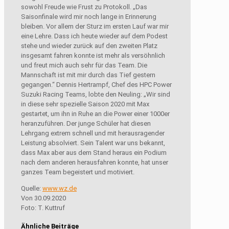
sowohl Freude wie Frust zu Protokoll. „Das
Saisonfinale wird mir noch lange in Erinnerung
bleiben. Vor allem der Sturz im ersten Lauf war mir
eine Lehre. Dass ich heute wieder auf dem Podest
stehe und wieder zurück auf den zweiten Platz
insgesamt fahren konnte ist mehr als versöhnlich
und freut mich auch sehr für das Team. Die
Mannschaft ist mit mir durch das Tief gestern
gegangen.“ Dennis Hertrampf, Chef des HPC Power
Suzuki Racing Teams, lobte den Neuling: „Wir sind
in diese sehr spezielle Saison 2020 mit Max
gestartet, um ihn in Ruhe an die Power einer 1000er
heranzuführen. Der junge Schüler hat diesen
Lehrgang extrem schnell und mit herausragender
Leistung absolviert. Sein Talent war uns bekannt,
dass Max aber aus dem Stand heraus ein Podium
nach dem anderen herausfahren konnte, hat unser
ganzes Team begeistert und motiviert.
Quelle:
www.wz.de
Von 30.09.2020
Foto:
T. Kuttruf
Ähnliche Beiträge